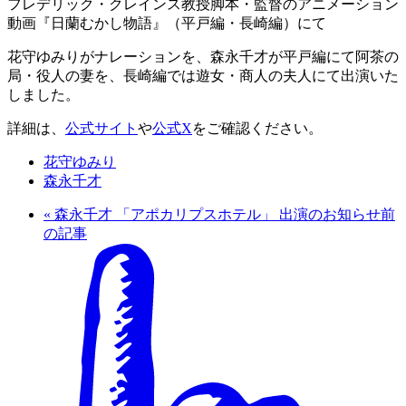
フレデリック・クレインス教授脚本・監督のアニメーション
動画『日蘭むかし物語』（平戸編・長崎編）にて
花守ゆみりがナレーションを、森永千才が平戸編にて阿茶の
局・役人の妻を、長崎編では遊女・商人の夫人にて出演いた
しました。
詳細は、
公式サイト
や
公式X
をご確認ください。
花守ゆみり
森永千才
«
森永千才 「アポカリプスホテル」 出演のお知らせ
前
の記事