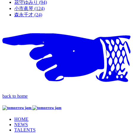
花守ゆみり (94)
小市眞琴 (124)
森永千才 (24)
back to home
HOME
NEWS
TALENTS