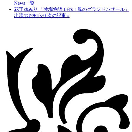
News一覧
花守ゆみり 「牧場物語 Let’s！風のグランドバザール」
出演のお知らせ
次の記事
»