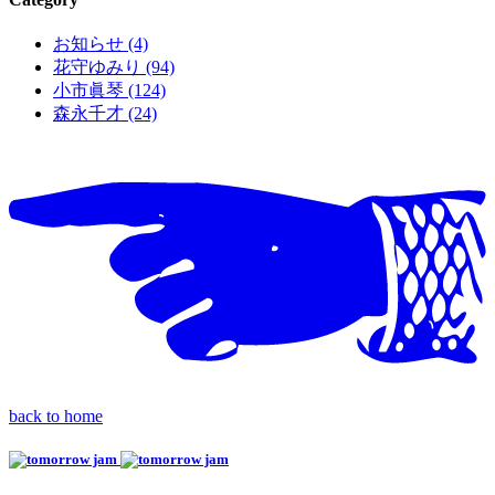
お知らせ (4)
花守ゆみり (94)
小市眞琴 (124)
森永千才 (24)
back to home