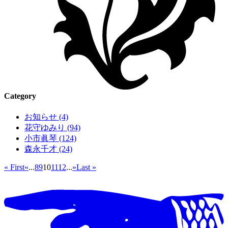
Category
お知らせ (4)
花守ゆみり (94)
小市眞琴 (124)
森永千才 (24)
« First
«
...
8
9
10
11
12
...
»
Last »