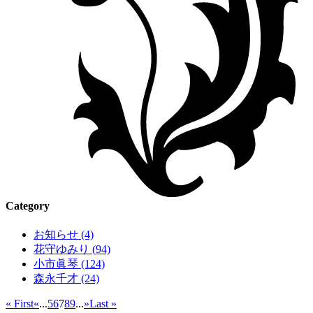
Category
お知らせ (4)
花守ゆみり (94)
小市眞琴 (124)
森永千才 (24)
« First
«
...
5
6
7
8
9
...
»
Last »