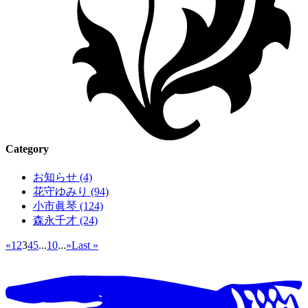
Category
お知らせ (4)
花守ゆみり (94)
小市眞琴 (124)
森永千才 (24)
«
1
2
3
4
5
...
10
...
»
Last »